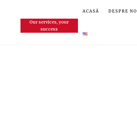
ACASĂ
DESPRE NO
Our services, your
success