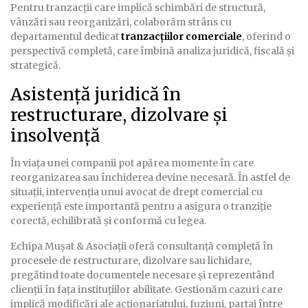
Pentru tranzacții care implică schimbări de structură,
vânzări sau reorganizări, colaborăm strâns cu
departamentul dedicat
tranzacțiilor comerciale
, oferind o
perspectivă completă, care îmbină analiza juridică, fiscală și
strategică.
Asistență juridică în
restructurare, dizolvare și
insolvență
În viața unei companii pot apărea momente în care
reorganizarea sau închiderea devine necesară. În astfel de
situații, intervenția unui avocat de drept comercial cu
experiență este importantă pentru a asigura o tranziție
corectă, echilibrată și conformă cu legea.
Echipa Muşat & Asociații oferă consultanță completă în
procesele de restructurare, dizolvare sau lichidare,
pregătind toate documentele necesare și reprezentând
clienții în fața instituțiilor abilitate. Gestionăm cazuri care
implică modificări ale acționariatului, fuziuni, partaj între