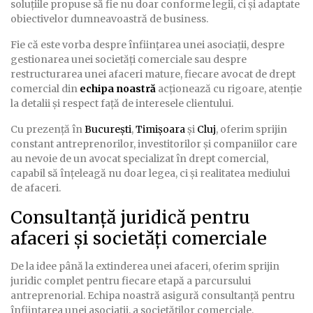
soluțiile propuse să fie nu doar conforme legii, ci și adaptate
obiectivelor dumneavoastră de business.
Fie că este vorba despre înființarea unei asociații, despre
gestionarea unei societăți comerciale sau despre
restructurarea unei afaceri mature, fiecare avocat de drept
comercial din
echipa noastră
acționează cu rigoare, atenție
la detalii și respect față de interesele clientului.
Cu prezență în
București
,
Timișoara
și
Cluj
, oferim sprijin
constant antreprenorilor, investitorilor și companiilor care
au nevoie de un avocat specializat în drept comercial,
capabil să înțeleagă nu doar legea, ci și realitatea mediului
de afaceri.
Consultanță juridică pentru
afaceri și societăți comerciale
De la idee până la extinderea unei afaceri, oferim sprijin
juridic complet pentru fiecare etapă a parcursului
antreprenorial. Echipa noastră asigură consultanță pentru
înființarea unei asociații, a societăților comerciale,