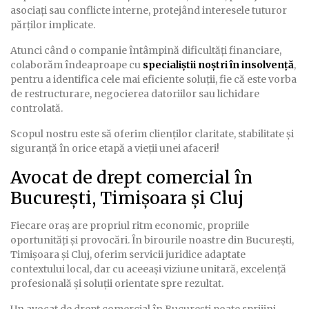
asociați sau conflicte interne, protejând interesele tuturor
părților implicate.
Atunci când o companie întâmpină dificultăți financiare,
colaborăm îndeaproape cu
specialiștii noștri în insolvență
,
pentru a identifica cele mai eficiente soluții, fie că este vorba
de restructurare, negocierea datoriilor sau lichidare
controlată.
Scopul nostru este să oferim clienților claritate, stabilitate și
siguranță în orice etapă a vieții unei afaceri!
Avocat de drept comercial în
București, Timișoara și Cluj
Fiecare oraș are propriul ritm economic, propriile
oportunități și provocări. În birourile noastre din București,
Timișoara și Cluj, oferim servicii juridice adaptate
contextului local, dar cu aceeași viziune unitară, excelență
profesională și soluții orientate spre rezultat.
Un avocat de drept comercial în București poate sprijini