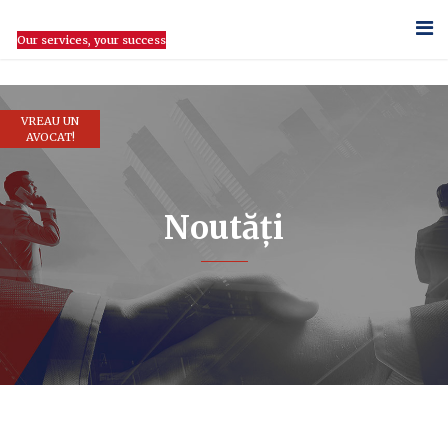
Our services, your success
VREAU UN
AVOCAT!
Noutăți