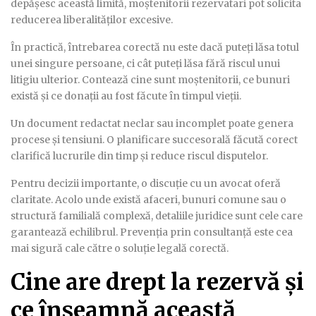
depășesc această limită, moștenitorii rezervatari pot solicita
reducerea liberalităților excesive.
În practică, întrebarea corectă nu este dacă puteți lăsa totul
unei singure persoane, ci cât puteți lăsa fără riscul unui
litigiu ulterior. Contează cine sunt moștenitorii, ce bunuri
există și ce donații au fost făcute în timpul vieții.
Un document redactat neclar sau incomplet poate genera
procese și tensiuni. O planificare succesorală făcută corect
clarifică lucrurile din timp și reduce riscul disputelor.
Pentru decizii importante, o discuție cu un avocat oferă
claritate. Acolo unde există afaceri, bunuri comune sau o
structură familială complexă, detaliile juridice sunt cele care
garantează echilibrul. Prevenția prin consultanță este cea
mai sigură cale către o soluție legală corectă.
Cine are drept la rezervă și
ce înseamnă această