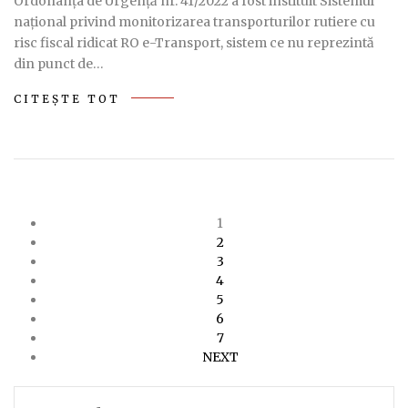
Ordonanța de Urgență nr. 41/2022 a fost instituit Sistemul
național privind monitorizarea transporturilor rutiere cu
risc fiscal ridicat RO e-Transport, sistem ce nu reprezintă
din punct de…
CITEȘTE TOT
1
2
3
4
5
6
7
NEXT