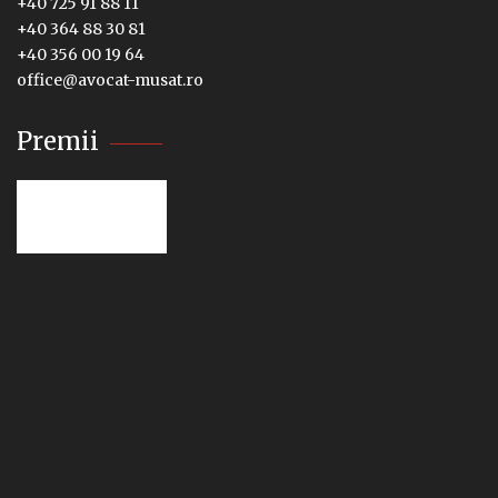
+40 725 91 88 11
+40 364 88 30 81
+40 356 00 19 64
office@avocat-musat.ro
Premii